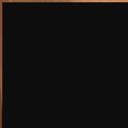
建立
新品
探索
聊天
生成
熱門
AI脫衣
熱門
AI 換臉
新品
場景
身份
新品
升級
登入
註冊
更多