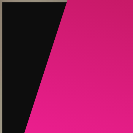
建立
新品
探索
聊天
生成
熱門
AI脫衣
熱門
AI 換臉
新品
場景
身份
新品
升級
登入
註冊
更多