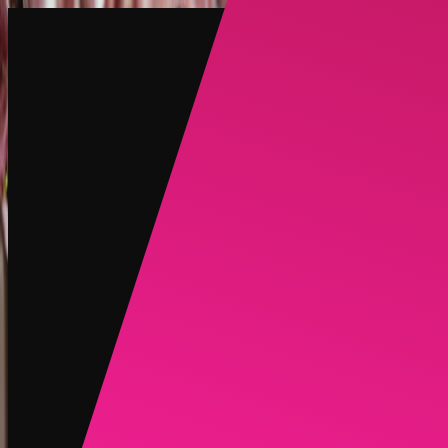
建立
新品
探索
聊天
生成
熱門
AI脫衣
熱門
AI 換臉
新品
場景
身份
新品
升級
登入
註冊
更多