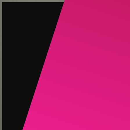
建立
新品
探索
聊天
生成
熱門
AI脫衣
熱門
AI 換臉
新品
場景
身份
新品
升級
登入
註冊
更多