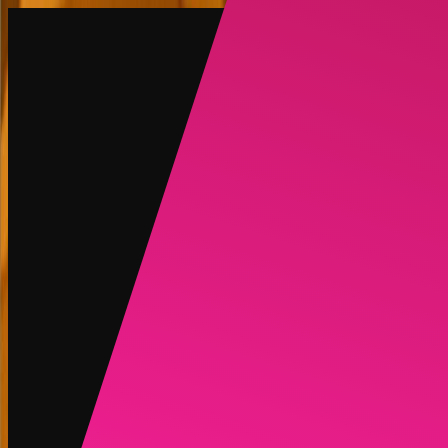
建立
新品
探索
聊天
生成
熱門
AI脫衣
熱門
AI 換臉
新品
場景
身份
新品
升級
登入
註冊
更多