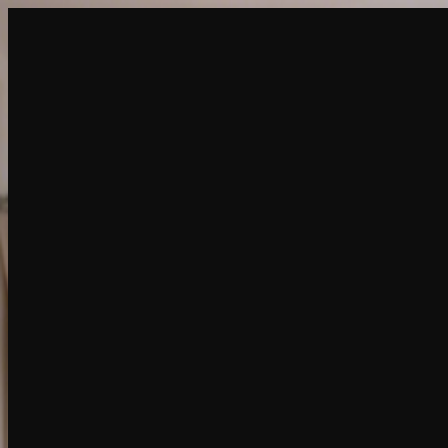
建立
新品
探索
聊天
生成
熱門
AI脫衣
熱門
AI 換臉
新品
場景
身份
新品
升級
登入
註冊
更多