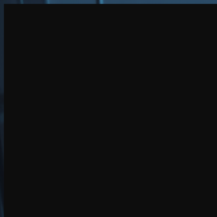
建立
新品
探索
聊天
生成
熱門
AI脫衣
熱門
AI 換臉
新品
場景
身份
新品
升級
登入
註冊
更多