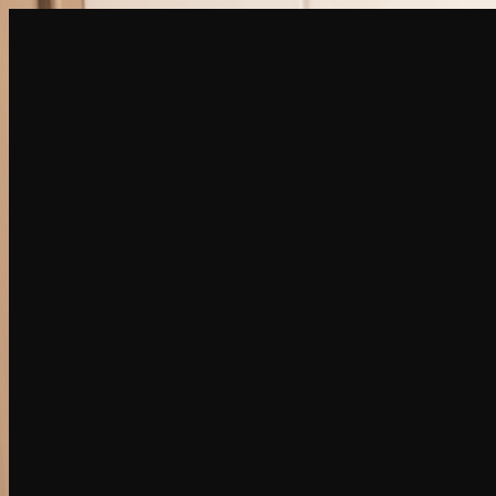
建立
新品
探索
聊天
生成
熱門
AI脫衣
熱門
AI 換臉
新品
場景
身份
新品
升級
登入
註冊
更多