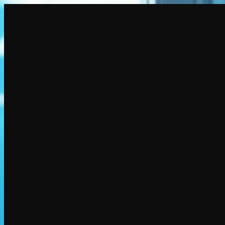
建立
新品
探索
聊天
生成
熱門
AI脫衣
熱門
AI 換臉
新品
場景
身份
新品
升級
登入
註冊
更多