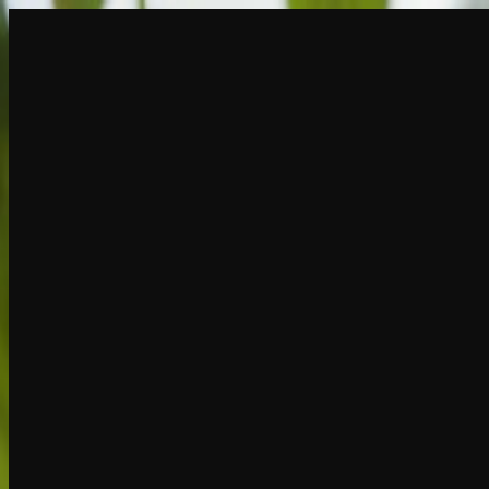
建立
新品
探索
聊天
生成
熱門
AI脫衣
熱門
AI 換臉
新品
場景
身份
新品
升級
登入
註冊
更多