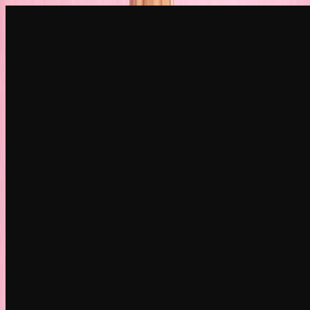
Criar
NOVO
Explorar
Chat
Gerar
HOT
Despir IA
HOT
Troca de rosto
IA
NOVO
Cenários
Personas
NOVO
Upgrade
Entrar
Cadastrar
Mais