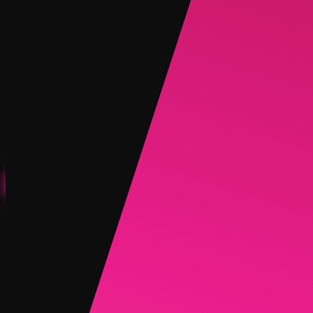
만들기
NEW
탐색
채팅
생성
HOT
AI 탈의
HOT
AI 얼굴 바꾸기
NEW
시나리오
페르소나
NEW
업그레이드
로그인
회원가입
더 보기