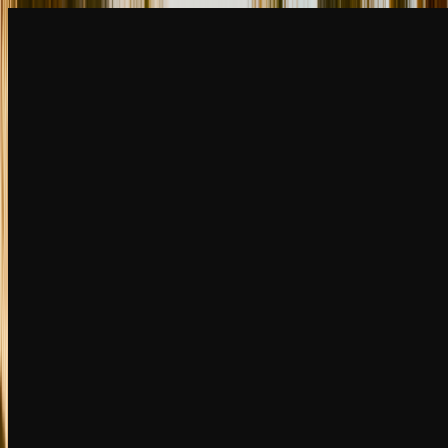
创建
新品
探索
聊天
生成
热门
AI 脱衣
热门
AI 换脸
新品
场景
身份
新品
升级
登录
注册
更多