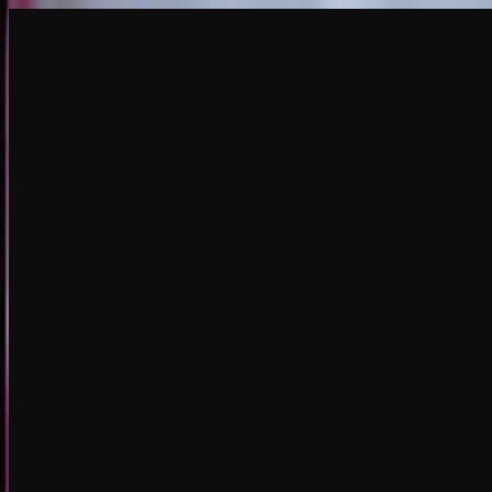
创建
新品
探索
聊天
生成
热门
AI 脱衣
热门
AI 换脸
新品
场景
身份
新品
升级
登录
注册
更多