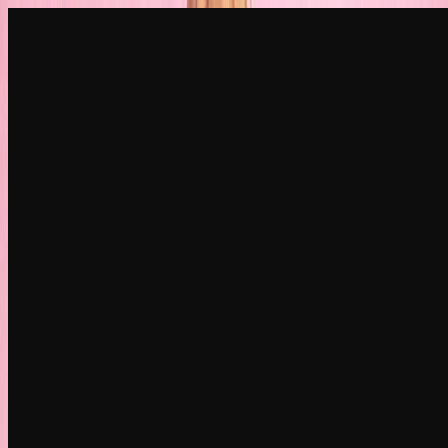
Создать
НОВИНКА
Обзор
Чат
Генерация
ХИТ
ИИ раздевание
ХИТ
AI-замена
лица
НОВИНКА
Сценарии
Персоны
НОВИНКА
Улучшить
Войти
Регистрация
Ещё