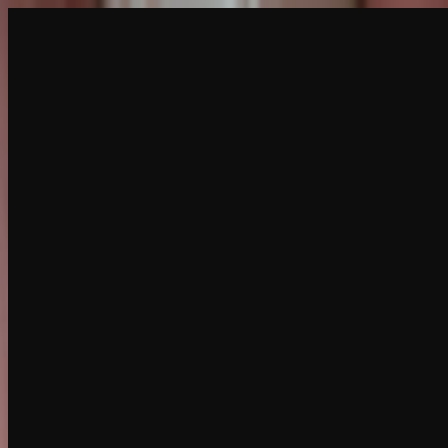
建立
新品
探索
聊天
生成
熱門
AI脫衣
熱門
AI 換臉
新品
場景
身份
新品
升級
登入
註冊
更多