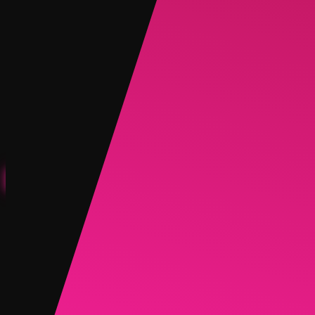
创建
新品
探索
聊天
生成
热门
AI 脱衣
热门
AI 换脸
新品
场景
身份
新品
升级
登录
注册
更多