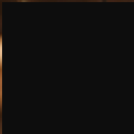
创建
新品
探索
聊天
生成
热门
AI 脱衣
热门
AI 换脸
新品
场景
身份
新品
升级
登录
注册
更多