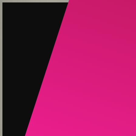
创建
新品
探索
聊天
生成
热门
AI 脱衣
热门
AI 换脸
新品
场景
身份
新品
升级
登录
注册
更多