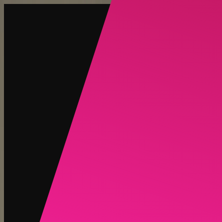
创建
新品
探索
聊天
生成
热门
AI 脱衣
热门
AI 换脸
新品
场景
身份
新品
升级
登录
注册
更多