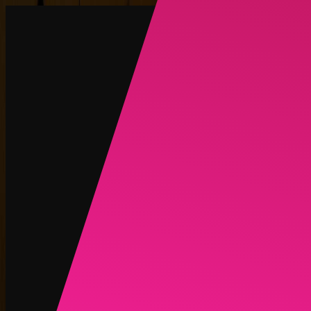
创建
新品
探索
聊天
生成
热门
AI 脱衣
热门
AI 换脸
新品
场景
身份
新品
升级
登录
注册
更多