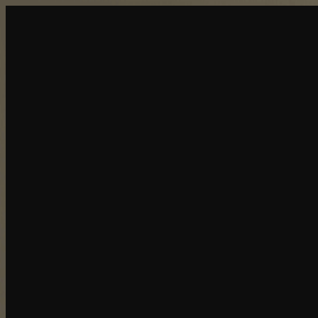
创建
新品
探索
聊天
生成
热门
AI 脱衣
热门
AI 换脸
新品
场景
身份
新品
升级
登录
注册
更多