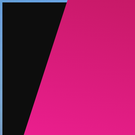
创建
新品
探索
聊天
生成
热门
AI 脱衣
热门
AI 换脸
新品
场景
身份
新品
升级
登录
注册
更多