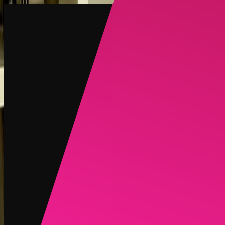
创建
新品
探索
聊天
生成
热门
AI 脱衣
热门
AI 换脸
新品
场景
身份
新品
升级
登录
注册
更多