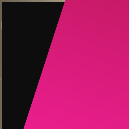
创建
新品
探索
聊天
生成
热门
AI 脱衣
热门
AI 换脸
新品
场景
身份
新品
升级
登录
注册
更多