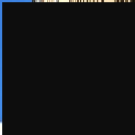
创建
新品
探索
聊天
生成
热门
AI 脱衣
热门
AI 换脸
新品
场景
身份
新品
升级
登录
注册
更多