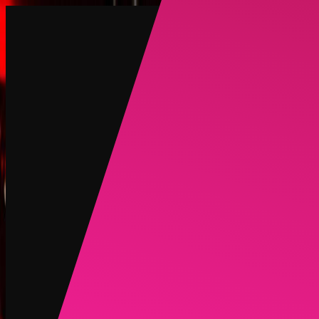
创建
新品
探索
聊天
生成
热门
AI 脱衣
热门
AI 换脸
新品
场景
身份
新品
升级
登录
注册
更多