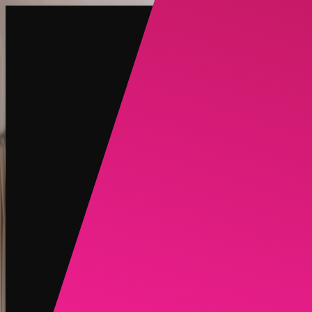
创建
新品
探索
聊天
生成
热门
AI 脱衣
热门
AI 换脸
新品
场景
身份
新品
升级
登录
注册
更多