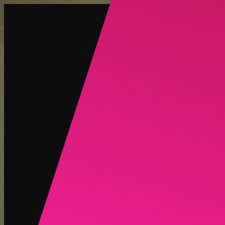
创建
新品
探索
聊天
生成
热门
AI 脱衣
热门
AI 换脸
新品
场景
身份
新品
升级
登录
注册
更多