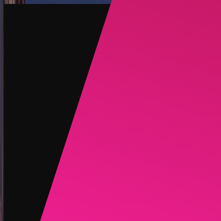
创建
新品
探索
聊天
生成
热门
AI 脱衣
热门
AI 换脸
新品
场景
身份
新品
升级
登录
注册
更多