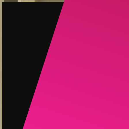
创建
新品
探索
聊天
生成
热门
AI 脱衣
热门
AI 换脸
新品
场景
身份
新品
升级
登录
注册
更多