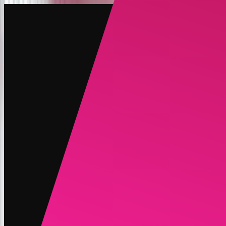
创建
新品
探索
聊天
生成
热门
AI 脱衣
热门
AI 换脸
新品
场景
身份
新品
升级
登录
注册
更多