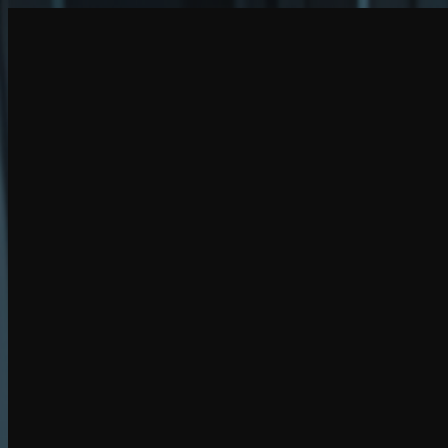
创建
新品
探索
聊天
生成
热门
AI 脱衣
热门
AI 换脸
新品
场景
身份
新品
升级
登录
注册
更多