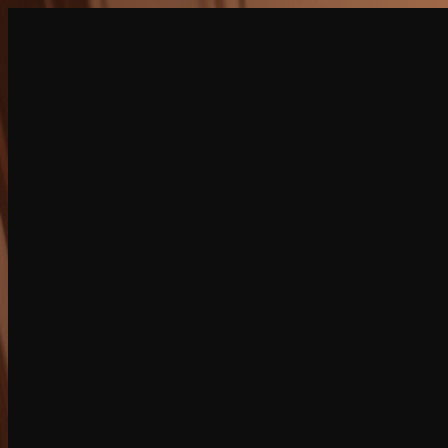
创建
新品
探索
聊天
生成
热门
AI 脱衣
热门
AI 换脸
新品
场景
身份
新品
升级
登录
注册
更多