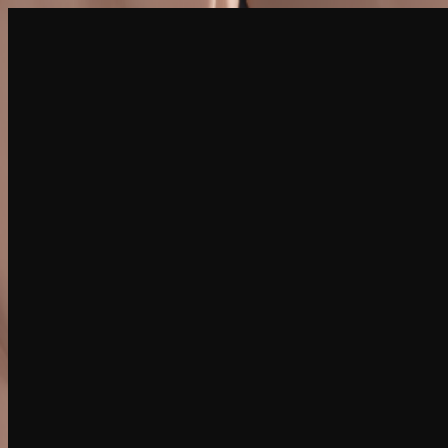
创建
新品
探索
聊天
生成
热门
AI 脱衣
热门
AI 换脸
新品
场景
身份
新品
升级
登录
注册
更多