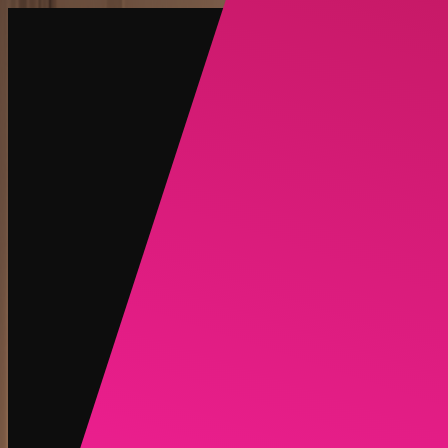
创建
新品
探索
聊天
生成
热门
AI 脱衣
热门
AI 换脸
新品
场景
身份
新品
升级
登录
注册
Discord
博客
新品
推广联盟
简体中文