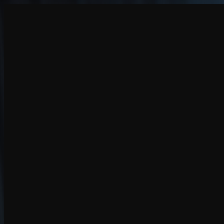
创建
新品
探索
聊天
生成
热门
AI 脱衣
热门
AI 换脸
新品
场景
身份
新品
升级
登录
注册
更多