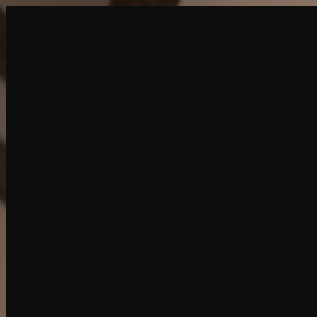
创建
新品
探索
聊天
生成
热门
AI 脱衣
热门
AI 换脸
新品
场景
身份
新品
升级
登录
注册
更多