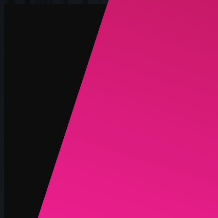
创建
新品
探索
聊天
生成
热门
AI 脱衣
热门
AI 换脸
新品
场景
身份
新品
升级
登录
注册
Discord
博客
新品
推广联盟
简体中文