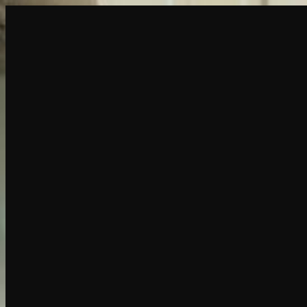
创建
新品
探索
聊天
生成
热门
AI 脱衣
热门
AI 换脸
新品
场景
身份
新品
升级
登录
注册
更多