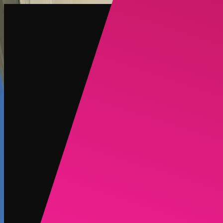
创建
新品
探索
聊天
生成
热门
AI 脱衣
热门
AI 换脸
新品
场景
身份
新品
升级
登录
注册
更多