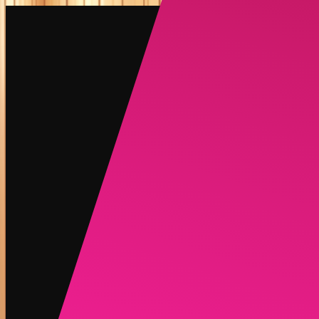
创建
新品
探索
聊天
生成
热门
AI 脱衣
热门
AI 换脸
新品
场景
身份
新品
升级
登录
注册
更多