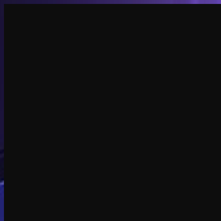
创建
新品
探索
聊天
生成
热门
AI 脱衣
热门
AI 换脸
新品
场景
身份
新品
升级
登录
注册
更多