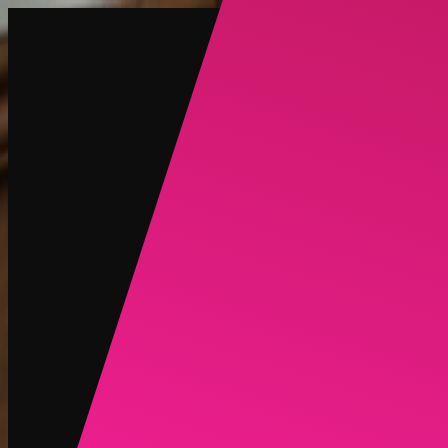
创建
新品
探索
聊天
生成
热门
AI 脱衣
热门
AI 换脸
新品
场景
身份
新品
升级
登录
注册
更多