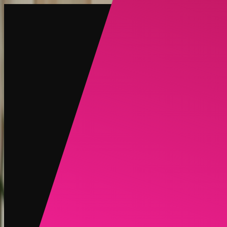
创建
新品
探索
聊天
生成
热门
AI 脱衣
热门
AI 换脸
新品
场景
身份
新品
升级
登录
注册
更多