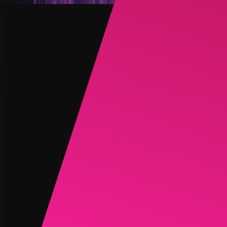
创建
新品
探索
聊天
生成
热门
AI 脱衣
热门
AI 换脸
新品
场景
身份
新品
升级
登录
注册
更多