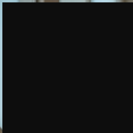
创建
新品
探索
聊天
生成
热门
AI 脱衣
热门
AI 换脸
新品
场景
身份
新品
升级
登录
注册
Discord
博客
新品
推广联盟
简体中文