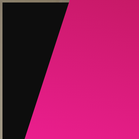
创建
新品
探索
聊天
生成
热门
AI 脱衣
热门
AI 换脸
新品
场景
身份
新品
升级
登录
注册
更多