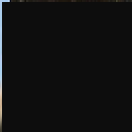
创建
新品
探索
聊天
生成
热门
AI 脱衣
热门
AI 换脸
新品
场景
身份
新品
升级
登录
注册
更多