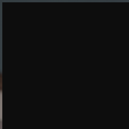
Oluştur
YENİ
Keşfet
Sohbet
Üret
POPÜLER
AI
Soyunma
POPÜLER
AI Yüz
Değiştirme
YENİ
Senaryolar
Personalar
YENİ
Yükselt
Giriş Yap
Kayıt Ol
Daha Fazla